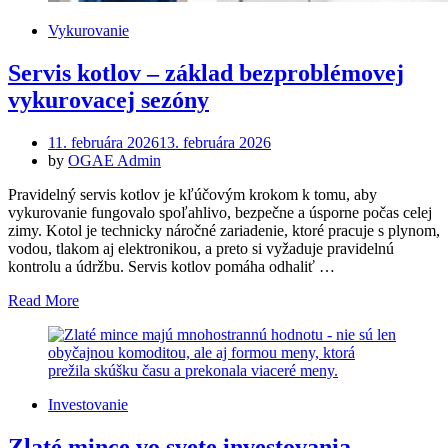
Vykurovanie
Servis kotlov – základ bezproblémovej
vykurovacej sezóny
Posted
11. februára 2026
13. februára 2026
on
by
OGAE Admin
Pravidelný servis kotlov je kľúčovým krokom k tomu, aby
vykurovanie fungovalo spoľahlivo, bezpečne a úsporne počas celej
zimy. Kotol je technicky náročné zariadenie, ktoré pracuje s plynom,
vodou, tlakom aj elektronikou, a preto si vyžaduje pravidelnú
kontrolu a údržbu. Servis kotlov pomáha odhaliť …
Read More
Investovanie
Zlaté mince vo svete investovania