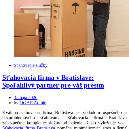
Sťahovacie služby
Sťahovacia firma v Bratislave:
Spoľahlivý partner pre váš presun
Posted
3. mája 2026
on
by
OGAE Admin
Kvalitná stahovacia firma Bratislava je základom úspešného a
bezproblémového sťahovania. Sťahovacia firma Bratislava
zabezpečuje kompletné služby od balenia až po vyloženie vecí.
Sťahovacia firma Bratislava
pomáha minimalizovať stres a šetriť