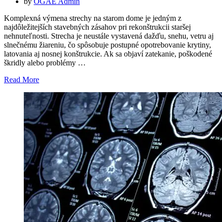
on
by
OGAE Admin
Komplexná výmena strechy na starom dome je jedným z
najdôležitejších stavebných zásahov pri rekonštrukcii staršej
nehnuteľnosti. Strecha je neustále vystavená dažďu, snehu, vetru aj
slnečnému žiareniu, čo spôsobuje postupné opotrebovanie krytiny,
latovania aj nosnej konštrukcie. Ak sa objaví zatekanie, poškodené
škridly alebo problémy …
Read More