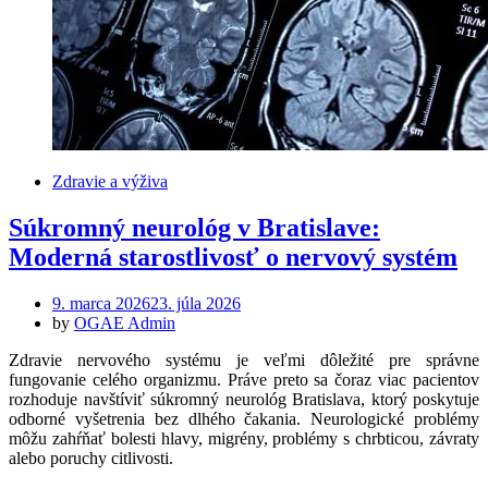
Zdravie a výživa
Súkromný neurológ v Bratislave:
Moderná starostlivosť o nervový systém
Posted
9. marca 2026
23. júla 2026
on
by
OGAE Admin
Zdravie nervového systému je veľmi dôležité pre správne
fungovanie celého organizmu. Práve preto sa čoraz viac pacientov
rozhoduje navštíviť súkromný neurológ Bratislava, ktorý poskytuje
odborné vyšetrenia bez dlhého čakania. Neurologické problémy
môžu zahŕňať bolesti hlavy, migrény, problémy s chrbticou, závraty
alebo poruchy citlivosti.