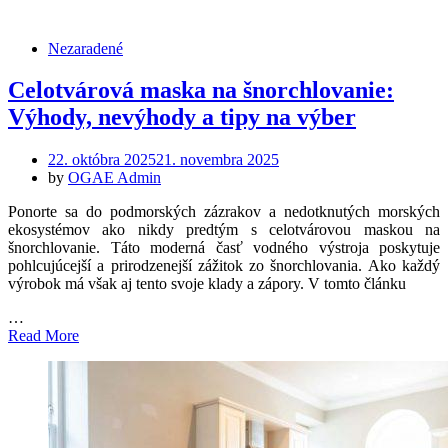
Nezaradené
Celotvárová maska na šnorchlovanie:
Výhody, nevýhody a tipy na výber
Posted
22. októbra 2025
21. novembra 2025
on
by
OGAE Admin
Ponorte sa do podmorských zázrakov a nedotknutých morských
ekosystémov ako nikdy predtým s celotvárovou maskou na
šnorchlovanie. Táto moderná časť vodného výstroja poskytuje
pohlcujúcejší a prirodzenejší zážitok zo šnorchlovania. Ako každý
výrobok má však aj tento svoje klady a zápory. V tomto článku
…
Read More