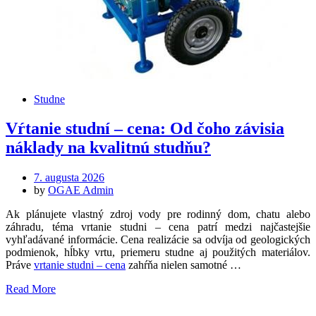
Studne
Vŕtanie studní – cena: Od čoho závisia
náklady na kvalitnú studňu?
Posted
7. augusta 2026
on
by
OGAE Admin
Ak plánujete vlastný zdroj vody pre rodinný dom, chatu alebo
záhradu, téma vrtanie studni – cena patrí medzi najčastejšie
vyhľadávané informácie. Cena realizácie sa odvíja od geologických
podmienok, hĺbky vrtu, priemeru studne aj použitých materiálov.
Práve
vrtanie studni – cena
zahŕňa nielen samotné …
Read More