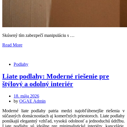
Skúsený tím zabezpečí manipuláciu s …
Read More
Podlahy
Liate podlahy: Moderné riešenie pre
štýlový a odolný interiér
Posted
18. mája 2026
on
by
OGAE Admin
Moderné liate podlahy patria medzi najobľúbenejšie riešenia v
súčasných domácnostiach aj komerčných priestoroch. Liate podlahy
ponúkajú elegantný vzhľad, vysokú odolnosť a jednoduchú údržbu.
Liate podlahy sú ideálne pre minimalistické interiéry, kancelárie,