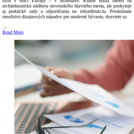
bytu v srdci Európy – v Bratislave. Kladie dôraz nielen na
architektonickú nádheru slovenského hlavného mesta, ale poskytuje
aj praktické rady a odporúčania na rekonštrukciu. Preskúmate
množstvo dizajnových nápadov pre moderné bývanie, dozviete sa
…
Read More