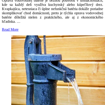
Oprava vodovodnej batérie je bežnou potrebou v domácnostiach,
kde sa každý deň využíva kuchynský alebo kúpeľňový drez.
Kvapkajúca, netesniaca či úplne nefunkčná batéria dokáže poriadne
skomplikovať chod domácnosti, preto je rýchla oprava vodovodnej
batérie dôležitá nielen z praktického, ale aj z ekonomického
hľadiska. …
Read More