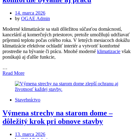
Posted
14. marca 2026
on
by
OGAE Admin
Moderné klimatizácie sa stali dôležitou súčasťou domácností,
kancelárií aj komerčných priestorov, pretože umožňujú udržiavať
príjemnú teplotu počas celého roka. V letných mesiacoch dokážu
klimatizácie efektívne ochladiť interiér a vytvoriť komfortné
prostredie na bývanie či prácu. Mnohé moderné
klimatizacie
však
ponúkajú aj ďalšie funkcie,
…
Read More
Stavebníctvo
Výmena strechy na starom dome –
dôležitý krok pri obnove stavby
Posted
13. marca 2026