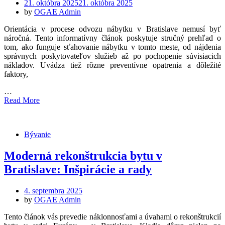
Posted
21. októbra 2025
21. októbra 2025
on
by
OGAE Admin
Orientácia v procese odvozu nábytku v Bratislave nemusí byť
náročná. Tento informatívny článok poskytuje stručný prehľad o
tom, ako funguje sťahovanie nábytku v tomto meste, od nájdenia
správnych poskytovateľov služieb až po pochopenie súvisiacich
nákladov. Uvádza tiež rôzne preventívne opatrenia a dôležité
faktory,
…
Read More
Bývanie
Moderná rekonštrukcia bytu v
Bratislave: Inšpirácie a rady
Posted
4. septembra 2025
on
by
OGAE Admin
Tento článok vás prevedie náklonnosťami a úvahami o rekonštrukcií