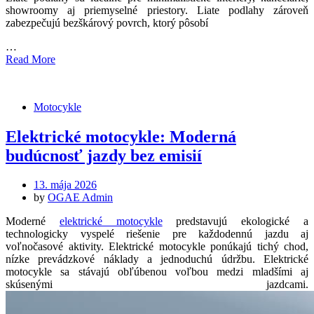
showroomy aj priemyselné priestory. Liate podlahy zároveň
zabezpečujú bezškárový povrch, ktorý pôsobí
…
Read More
Motocykle
Elektrické motocykle: Moderná
budúcnosť jazdy bez emisií
Posted
13. mája 2026
on
by
OGAE Admin
Moderné
elektrické motocykle
predstavujú ekologické a
technologicky vyspelé riešenie pre každodennú jazdu aj
voľnočasové aktivity. Elektrické motocykle ponúkajú tichý chod,
nízke prevádzkové náklady a jednoduchú údržbu. Elektrické
motocykle sa stávajú obľúbenou voľbou medzi mladšími aj
skúsenými jazdcami.