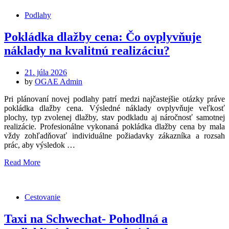
Podlahy
Pokládka dlažby cena: Čo ovplyvňuje
náklady na kvalitnú realizáciu?
Posted
21. júla 2026
on
by
OGAE Admin
Pri plánovaní novej podlahy patrí medzi najčastejšie otázky práve
pokládka dlažby cena. Výsledné náklady ovplyvňuje veľkosť
plochy, typ zvolenej dlažby, stav podkladu aj náročnosť samotnej
realizácie. Profesionálne vykonaná pokládka dlažby cena by mala
vždy zohľadňovať individuálne požiadavky zákazníka a rozsah
prác, aby výsledok …
Read More
Cestovanie
Taxi na Schwechat- Pohodlná a