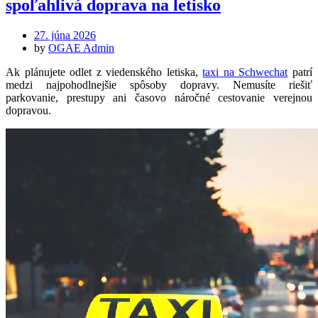
spoľahlivá doprava na letisko
Posted
27. júna 2026
on
by
OGAE Admin
Ak plánujete odlet z viedenského letiska,
taxi na Schwechat
patrí
medzi najpohodlnejšie spôsoby dopravy. Nemusíte riešiť
parkovanie, prestupy ani časovo náročné cestovanie verejnou
dopravou.