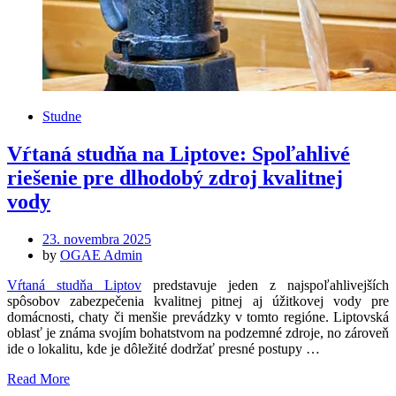
Studne
Vŕtaná studňa na Liptove: Spoľahlivé
riešenie pre dlhodobý zdroj kvalitnej
vody
Posted
23. novembra 2025
on
by
OGAE Admin
Vŕtaná studňa Liptov
predstavuje jeden z najspoľahlivejších
spôsobov zabezpečenia kvalitnej pitnej aj úžitkovej vody pre
domácnosti, chaty či menšie prevádzky v tomto regióne. Liptovská
oblasť je známa svojím bohatstvom na podzemné zdroje, no zároveň
ide o lokalitu, kde je dôležité dodržať presné postupy …
Read More