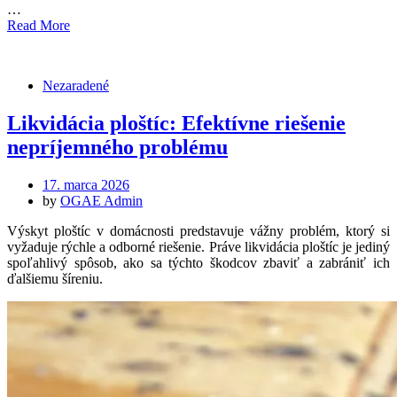
…
Read More
Nezaradené
Likvidácia ploštíc: Efektívne riešenie
nepríjemného problému
Posted
17. marca 2026
on
by
OGAE Admin
Výskyt ploštíc v domácnosti predstavuje vážny problém, ktorý si
vyžaduje rýchle a odborné riešenie. Práve likvidácia ploštíc je jediný
spoľahlivý spôsob, ako sa týchto škodcov zbaviť a zabrániť ich
ďalšiemu šíreniu.