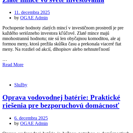
Posted
11. decembra 2025
on
by
OGAE Admin
Pochopenie hodnoty zlatých mincí v investičnom prostredí je pre
každého seriózneho investora kľúčové. Zlaté mince majú
mnohostrannú hodnotu; nie sú len obyčajnou komoditou, ale aj
formou meny, ktorá prežila skúšku času a prekonala viaceré fiat
meny. Na rozdiel od akcií, dlhopisov alebo nehnuteľností
…
Read More
Služby
Oprava vodovodnej batérie: Praktické
riešenia pre bezporuchovú domácnosť
Posted
6. decembra 2025
on
by
OGAE Admin