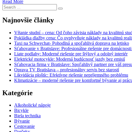
Read More
Search
Search
for:
Najnovšie články
Vŕtanie studní – cena: Od čoho závisia náklady na kvalitnú stu
Pokládka dlažby cena: Čo ovplyvňuje náklady na kvalitnú reali
Taxi na Schwechat- Pohodlná a spoľahlivá doprava na letisko
Sťahovanie v Bratislave: Profesionálne riešenie pre domácnosti
Liate podlahy: Moderné riešenie pre štýlový a odolný interiér
Elektrické motocykle: Moderná budúcnosť jazdy bez emisií
Sťahovacia firma v Bratislave: Spoľahlivý partner pre váš pres
Oprava TV Bratislava – profesionálny servis bez starostí
Likvidácia ploštíc: Efektívne riešenie nepríjemného problému
Klimatizácie – moderné riešenie pre komfortné bývanie aj prác
Kategórie
Alkoholické nápoje
Bicykle
Biela technika
Bývanie
Cestovanie
Darčeky