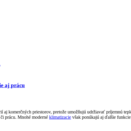
ie aj prácu
rií aj komerčných priestorov, pretože umožňujú udržiavať príjemnú tep
ie či prácu. Mnohé moderné
klimatizacie
však ponúkajú aj ďalšie funkcie