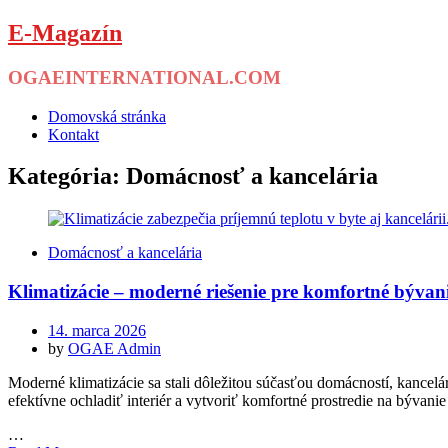
E-Magazín
OGAEINTERNATIONAL.COM
Menu
Skip
Domovská stránka
to
Kontakt
content
Kategória:
Domácnosť a kancelária
Domácnosť a kancelária
Klimatizácie – moderné riešenie pre komfortné bývan
Posted
14. marca 2026
on
by
OGAE Admin
Moderné klimatizácie sa stali dôležitou súčasťou domácností, kancelá
efektívne ochladiť interiér a vytvoriť komfortné prostredie na bývan
…