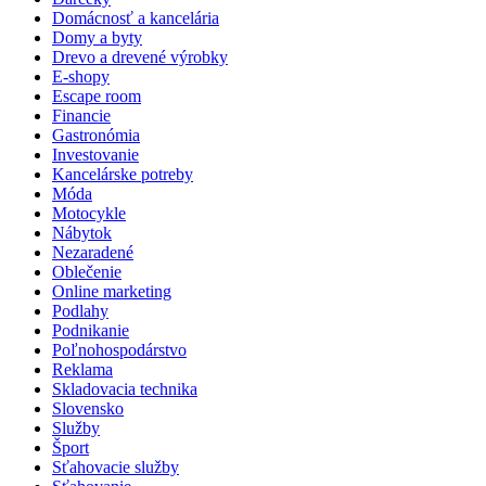
Domácnosť a kancelária
Domy a byty
Drevo a drevené výrobky
E-shopy
Escape room
Financie
Gastronómia
Investovanie
Kancelárske potreby
Móda
Motocykle
Nábytok
Nezaradené
Oblečenie
Online marketing
Podlahy
Podnikanie
Poľnohospodárstvo
Reklama
Skladovacia technika
Slovensko
Služby
Šport
Sťahovacie služby